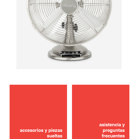
mantenimiento
¿No lo ha encontrado? ¡No se preocupe!
usar
asistencia y
CONTÁCTANOS
accesorios y piezas
preguntas
sueltas
frecuentes