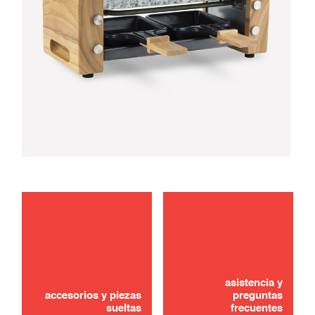
mantenimiento
usar
asistencia y
accesorios y piezas
preguntas
sueltas
frecuentes