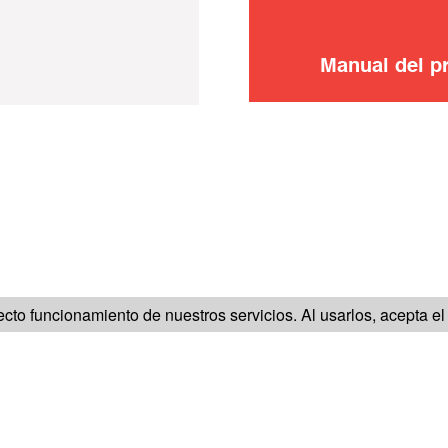
Manual del p
SÍGUENOS EN
ecto funcionamiento de nuestros servicios. Al usarlos, acepta e
SOBRE NUESTRO SAC
MENCIONES LEGALES
CONDICIONE