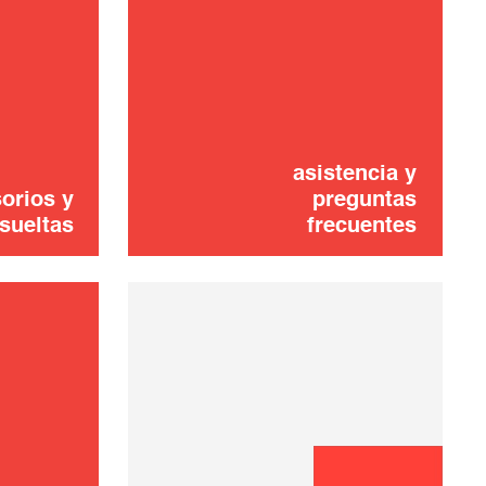
Placa Grill
10,00 €
AÑADIR A LA CESTA
asistencia y
orios y
preguntas
sueltas
frecuentes
¿No lo ha
encontrado? ¡No
CONTÁCTANOS
se preocupe!