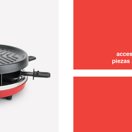
usar
acces
piezas 