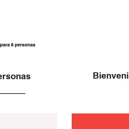
ll para 8 personas
Bienveni
personas
manteni