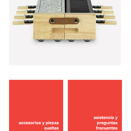
mantenimiento
usar
asistencia y
accesorios y piezas
preguntas
sueltas
frecuentes