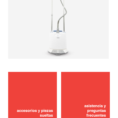
mantenimiento
solución de problemas
asistencia y
accesorios y piezas
preguntas
sueltas
frecuentes