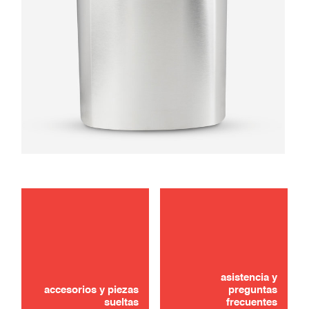
solución de problemas
usar
asistencia y
accesorios y piezas
preguntas
sueltas
frecuentes