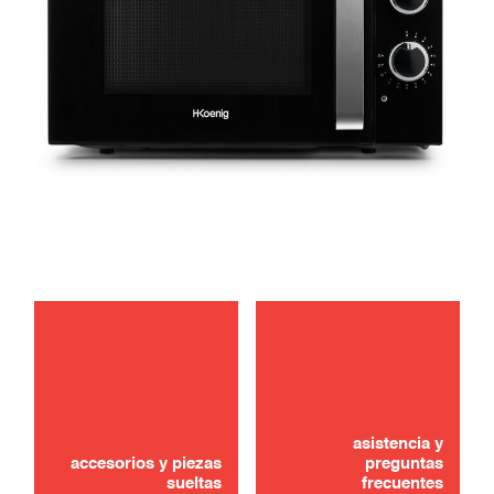
solución de problemas
¿No lo ha encontrado? ¡No se preocupe!
usar
asistencia y
CONTÁCTANOS
accesorios y piezas
preguntas
sueltas
frecuentes