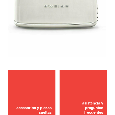
mantenimiento
¿No lo ha encontrado? ¡No se preocupe!
solución de problemas
asistencia y
CONTÁCTANOS
accesorios y piezas
preguntas
sueltas
frecuentes