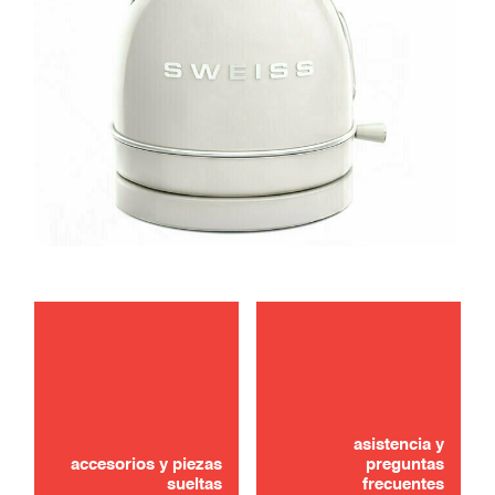
mantenimiento
solución de problemas
asistencia y
accesorios y piezas
preguntas
sueltas
frecuentes