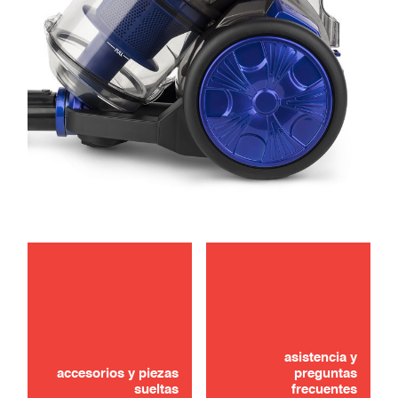
mantenimiento
solución de problemas
asistencia y
accesorios y piezas
preguntas
sueltas
frecuentes