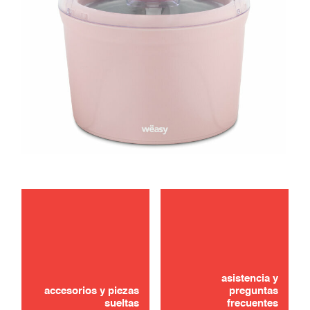
mantenimiento
solución de problemas
asistencia y
accesorios y piezas
preguntas
sueltas
frecuentes