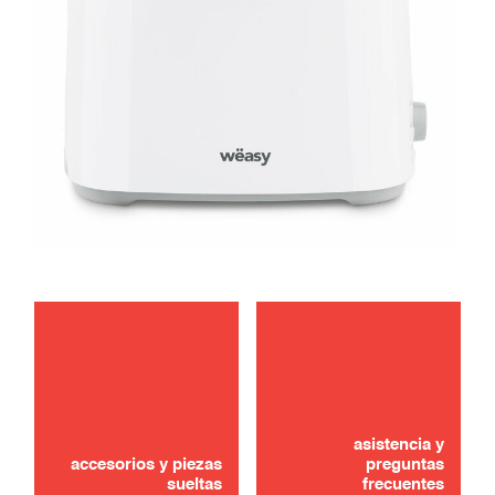
¿No lo ha encontrado? ¡No se preocupe!
asistencia y
CONTÁCTANOS
accesorios y piezas
preguntas
sueltas
frecuentes