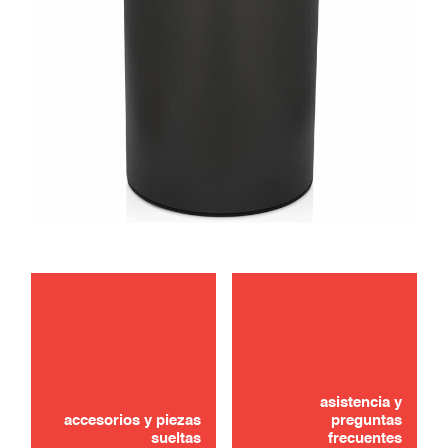
mantenimiento
¿No lo ha encontrado? ¡No se preocupe!
asistencia y
CONTÁCTANOS
accesorios y piezas
preguntas
sueltas
frecuentes