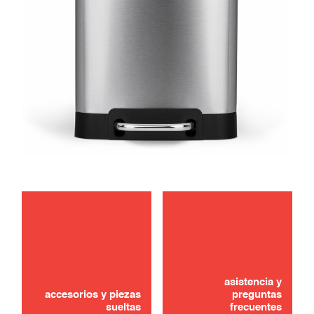
mantenimiento
¿No lo ha encontrado? ¡No se preocupe!
asistencia y
CONTÁCTANOS
accesorios y piezas
preguntas
sueltas
frecuentes