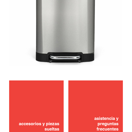
mantenimiento
¿No lo ha encontrado? ¡No se preocupe!
asistencia y
CONTÁCTANOS
accesorios y piezas
preguntas
sueltas
frecuentes