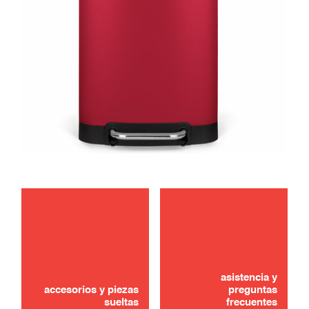
mantenimiento
¿No lo ha encontrado? ¡No se preocupe!
asistencia y
CONTÁCTANOS
accesorios y piezas
preguntas
sueltas
frecuentes