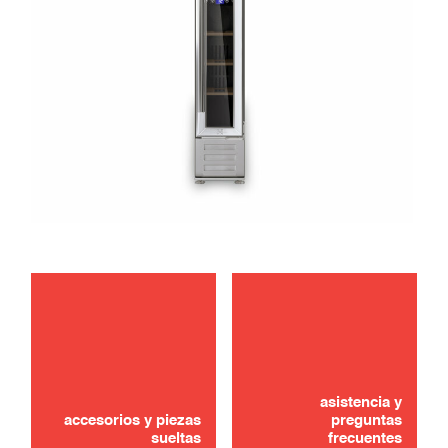
¿No lo ha encontrado? ¡No se preocupe!
asistencia y
CONTÁCTANOS
accesorios y piezas
preguntas
sueltas
frecuentes