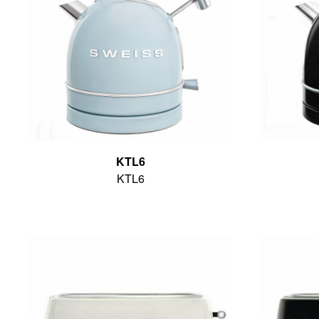
KTL6
KTL6