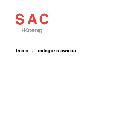
Inicio
categoría sweiss