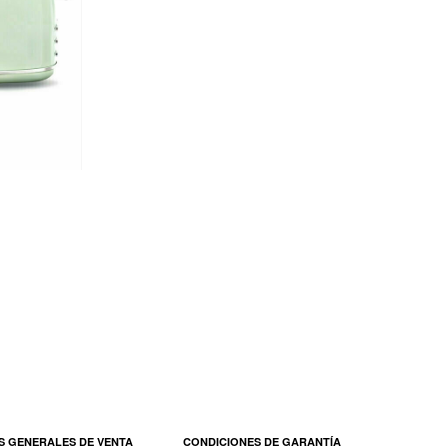
S GENERALES DE VENTA
CONDICIONES DE GARANTÍA