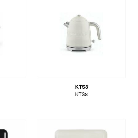
KTS8
KTS8